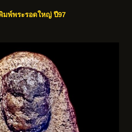
นพิมพ์พระรอดใหญ่ ปี97