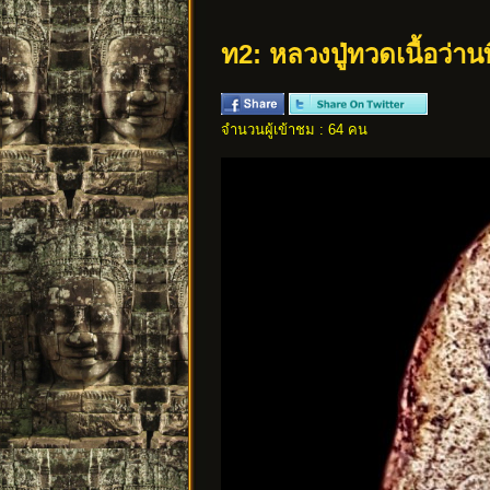
ท2: หลวงปู่ทวดเนื้อว่า
จำนวนผู้เข้าชม : 64 คน